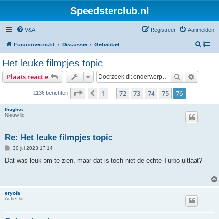
Speedsterclub.nl
V&A
Registreer
Aanmelden
Z
Forumoverzicht
Discussie
Gebabbel
o
Het leuke filmpjes topic
e
Zoek
Uitgebr
Plaats reactie
k
Pagina
76
van
76
1
72
73
74
75
76
Vorige
1136 berichten
…
fhughes
Nieuw lid
Re: Het leuke filmpjes topic
B
30 jul 2023 17:14
e
r
Dat was leuk om te zien, maar dat is toch niet de echte Turbo uitlaat?
i
c
h
t
eryofa
Actief lid