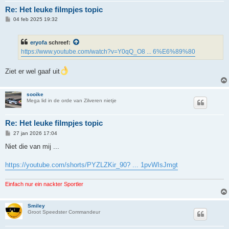
Re: Het leuke filmpjes topic
B
04 feb 2025 19:32
e
r
i
eryofa
schreef:
c
h
https://www.youtube.com/watch?v=Y0qQ_O8 ... 6%E6%89%80
t
Ziet er wel gaaf uit
sooike
Mega lid in de orde van Zilveren nietje
Re: Het leuke filmpjes topic
B
27 jan 2026 17:04
e
r
Niet die van mij ...
i
c
h
https://youtube.com/shorts/PYZLZKir_90? ... 1pvWIsJmgt
t
Einfach nur ein nackter Sportler
Smiley
Groot Speedster Commandeur