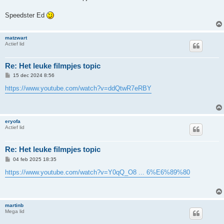
i
c
h
Speedster Ed
t
matzwart
Actief lid
Re: Het leuke filmpjes topic
B
15 dec 2024 8:56
e
r
https://www.youtube.com/watch?v=ddQtwR7eRBY
i
c
h
t
eryofa
Actief lid
Re: Het leuke filmpjes topic
B
04 feb 2025 18:35
e
r
https://www.youtube.com/watch?v=Y0qQ_O8 ... 6%E6%89%80
i
c
h
t
martinb
Mega lid