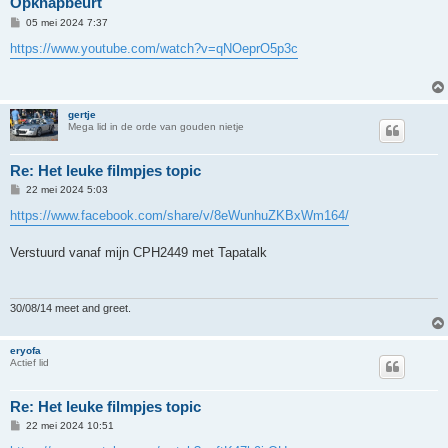
Opknapbeurt
B
05 mei 2024 7:37
e
r
https://www.youtube.com/watch?v=qNOeprO5p3c
i
c
h
t
gertje
Mega lid in de orde van gouden nietje
Re: Het leuke filmpjes topic
B
22 mei 2024 5:03
e
r
https://www.facebook.com/share/v/8eWunhuZKBxWm164/
i
c
h
Verstuurd vanaf mijn CPH2449 met Tapatalk
t
30/08/14 meet and greet.
eryofa
Actief lid
Re: Het leuke filmpjes topic
B
22 mei 2024 10:51
e