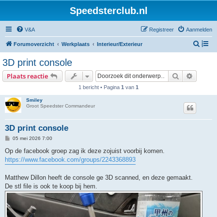
Speedsterclub.nl
V&A
Registreer
Aanmelden
Z
Forumoverzicht
Werkplaats
Interieur/Exterieur
o
3D print console
e
Zoek
Uitgebr
Plaats reactie
k
1 bericht • Pagina
1
van
1
Smiley
Groot Speedster Commandeur
3D print console
B
05 mei 2026 7:00
e
r
Op de facebook groep zag ik deze zojuist voorbij komen.
i
https://www.facebook.com/groups/2243368893
c
h
t
Matthew Dillon heeft de console ge 3D scanned, en deze gemaakt.
De stl file is ook te koop bij hem.